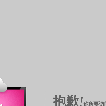
抱歉
!
你所要访